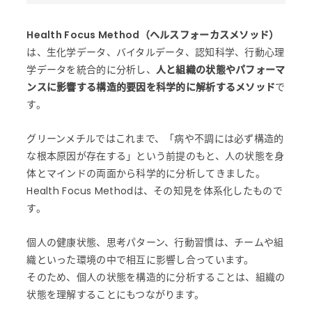
私たちについて
Health Focus Method（ヘルスフォーカスメソッド）
は、生化学データ、バイタルデータ、認知科学、行動心理
SERVICE
学データを統合的に分析し、
人と組織の状態やパフォーマ
サービス
ンスに影響する構造的要因を科学的に解析するメソッド
で
す。
NEWS
グリーンメチルではこれまで、「病や不調には必ず構造的
ニュース一覧
な根本原因が存在する」という前提のもと、人の状態を身
体とマインドの両面から科学的に分析してきました。
RECRUIT
Health Focus Methodは、その知見を体系化したもので
採用情報
す。
CONTACT
個人の健康状態、思考パターン、行動習慣は、チームや組
織といった環境の中で相互に影響し合っています。
お問い合わせ
そのため、個人の状態を構造的に分析することは、組織の
状態を理解することにもつながります。