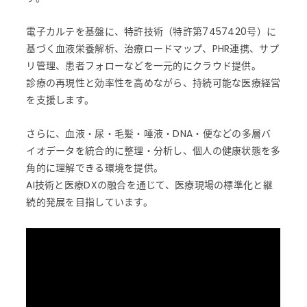
電子カルテを基盤に、特許技術（特許第7457420号）に
基づく血液栄養解析、治療ロードマップ、PHR連携、サプ
リ管理、患者フォローなどを一元的にクラウド提供。
診療の再現性と効率性を高めながら、持続可能な医療経営
を支援します。
さらに、血液・尿・毛髪・唾液・DNA・便などの多層バ
イオデータを統合的に整理・分析し、個人の健康状態を多
角的に理解できる環境を提供。
AI技術と医療DXの融合を通じて、医療現場の標準化と継
続的発展を目指しています。